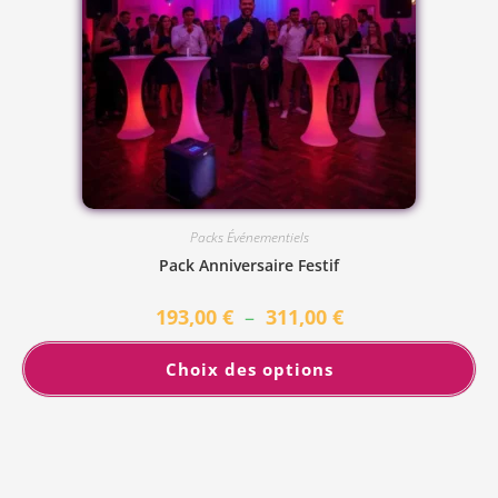
Packs Événementiels
Pack Anniversaire Festif
193,00
€
–
311,00
€
Choix des options