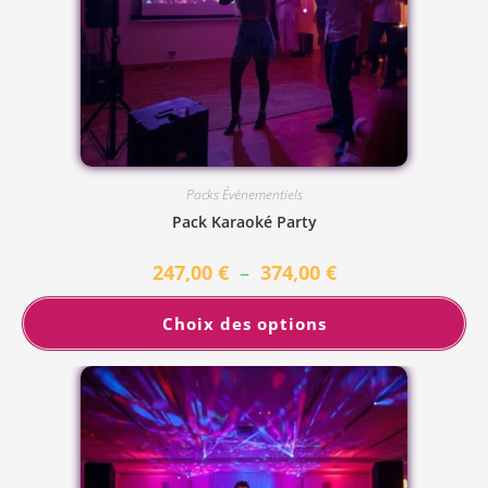
Packs Événementiels
Pack Karaoké Party
247,00
€
–
374,00
€
Choix des options