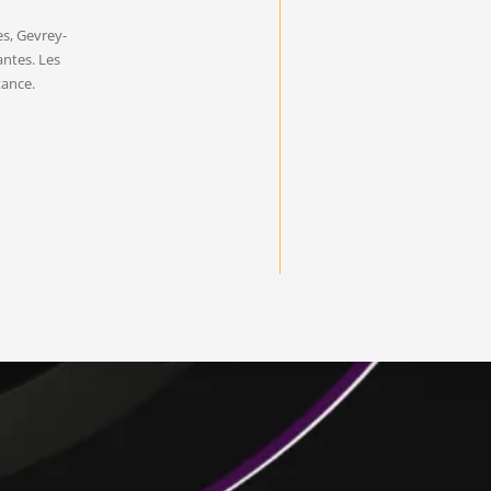
es, Gevrey-
ntes. Les
tance.