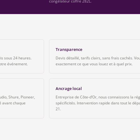
congélateur coffre 282L.
Transparence
is sous 24 heures.
Devis détaillé, tarifs clairs, sans frais cachés. V
votre événement.
exactement ce que vous louez et à quel prix.
Ancrage local
dio, Shure, Pioneer,
Entreprise de Côte-d’Or, nous connaissons la rég
ié avant chaque
spécificités. Intervention rapide dans tout le dé
21.