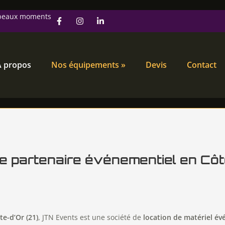
s beaux moments
À propos
Nos équipements »
Devis
Contact
e partenaire événementiel en Côt
te-d’Or (21)
, JTN Events est une société de
location de matériel év