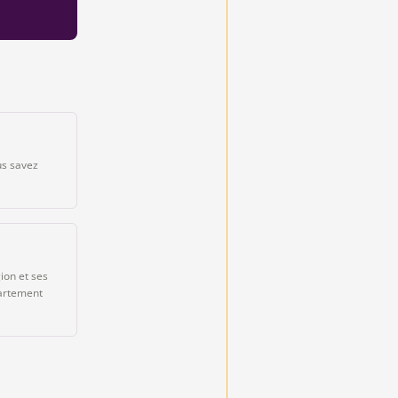
ous savez
ion et ses
partement