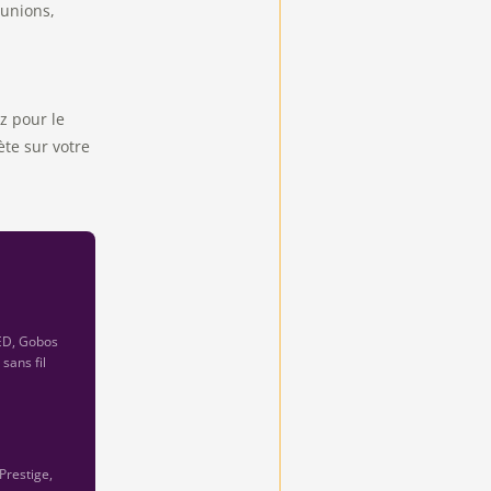
unions,
z pour le
ète sur votre
ED, Gobos
sans fil
Prestige,