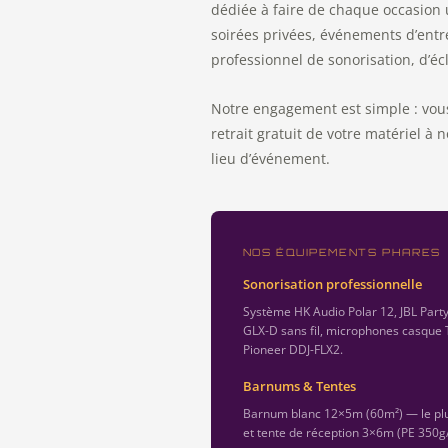
dédiée à faire de chaque occasion
soirées privées, événements d’entr
professionnel de sonorisation, d’éc
Notre engagement est simple : vou
retrait gratuit de votre matériel à 
lieu d’événement.
NOS ÉQUIPEMENTS PHARES
Sonorisation professionnelle
Système HK Audio Polar 12, JBL Part
GLX-D sans fil, microphones casque 
Pioneer DDJ-FLX2.
Barnums & Tentes
Barnum blanc 12×5m (60m²) — le plu
et tente de réception 3×6m (PE 350g