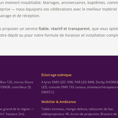
 un moment inoubliable. Mariages, anniversaires, baptêmes, comm
eprise — nous équipons vos célébrations avec le meilleur matériel
lairage et de réception.
s proposer un service
fiable, réactif et transparent
, que vous optie
notre dépôt ou pour notre formule de livraison et installation compl
Éclairage scénique
yBox 120, micros Shure
4 lyres DMX LED 10W, PAR LED 84W, Derby SHOWL
TONOR, contrôleur DJ
LED, console DMX 192 canaux, émetteur/récepteurs 
DMX512.
Mobilier & Ambiance
s grand de la région —
Tables tonneau, mange-debout, tabourets de bar,
/m², hauteur 2m).
vidéoprojecteur 4K, écran de projection, Brasero de 