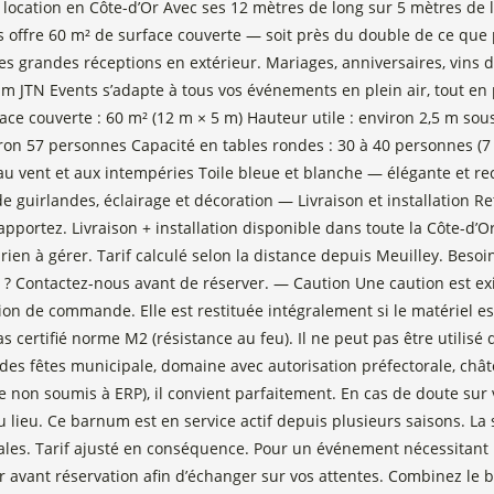
location en Côte-d’Or Avec ses 12 mètres de long sur 5 mètres de
 offre 60 m² de surface couverte — soit près du double de ce que p
es grandes réceptions en extérieur. Mariages, anniversaires, vins d
JTN Events s’adapte à tous vos événements en plein air, tout en 
ce couverte : 60 m² (12 m × 5 m) Hauteur utile : environ 2,5 m sou
iron 57 personnes Capacité en tables rondes : 30 à 40 personnes (
u vent et aux intempéries Toile bleue et blanche — élégante et rec
de guirlandes, éclairage et décoration — Livraison et installation Re
 rapportez. Livraison + installation disponible dans toute la Côte-
n à gérer. Tarif calculé selon la distance depuis Meuilley. Besoin d
? Contactez-nous avant de réserver. — Caution Une caution est exi
on de commande. Elle est restituée intégralement si le matériel 
 certifié norme M2 (résistance au feu). Il ne peut pas être utilis
des fêtes municipale, domaine avec autorisation préfectorale, châtea
ole non soumis à ERP), il convient parfaitement. En cas de doute sur
 lieu. Ce barnum est en service actif depuis plusieurs saisons. La st
es. Tarif ajusté en conséquence. Pour un événement nécessitant 
avant réservation afin d’échanger sur vos attentes. Combinez le 