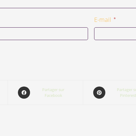
E-mail
*
Partager sur
Partager s
Facebook
Pinteres