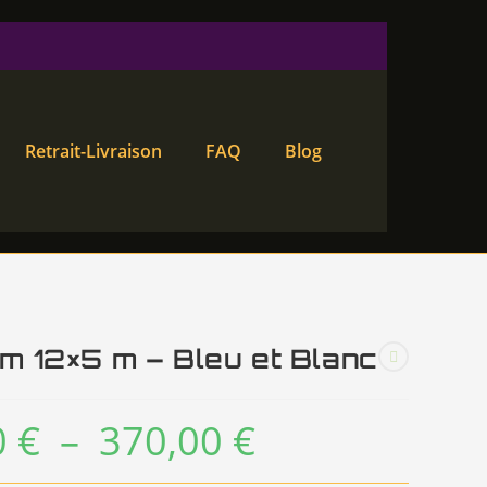
Retrait-Livraison
FAQ
Blog
m 12×5 m – Bleu et Blanc
0
€
–
370,00
€