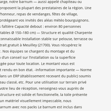
 large, notre barnum — aussi appelé chapiteau ou
roposent la plupart des prestataires de la région. Une
’honneur, repas de vendanges, fêtes de village,
protégeant vos invités des aléas météo bourguignons.
s faîtière Capacité debout : environ 80 personnes
7 tables Ø 150–180 cm) — Structure et qualité Charpente
onnaissable Installation stable sur pelouse, terrasse ou
trait gratuit à Meuilley (21700). Vous récupérez le
d’Or. Nos équipes se chargent du montage et du
’un conseil sur l’installation ou la superficie
gée pour toute location. Le montant vous est
est rendu en bon état. -Information importante — Norme
é dans un ERP (établissement recevant du public) soumis
u classé, etc. Pour une utilisation sur terrain privé
 votre lieu de réception, renseignez-vous auprès de
ructure est solide et fonctionnelle, la toile présente
un matériel visuellement impeccable, nous
barnum avec nos packs Le barnum est inclus dans