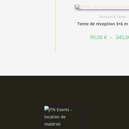
Barnums & Tentes
Tente de réception 3×6 m
90,00
€
–
345,