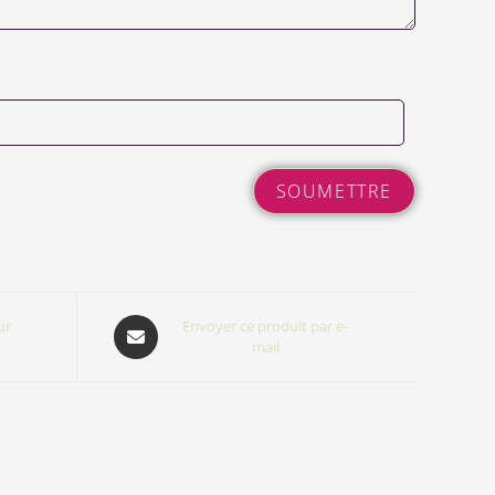
ur
Envoyer ce produit par e-
t
mail