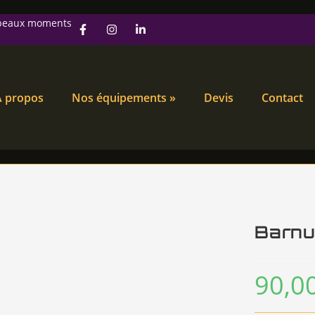
s beaux moments
À propos
Nos équipements »
Devis
Contact
Barnu
90,0