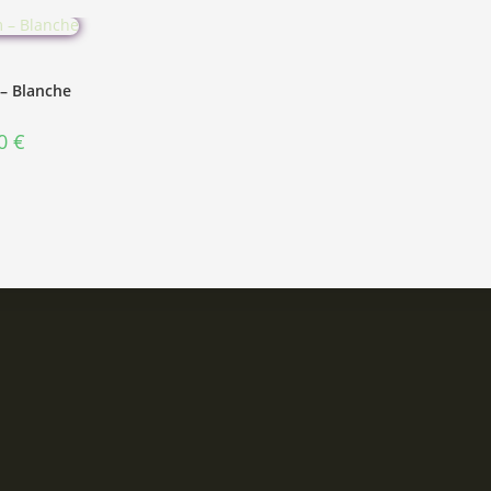
 – Blanche
00
€