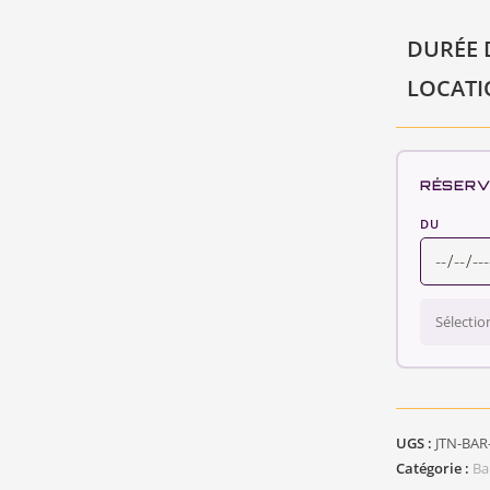
DURÉE 
LOCAT
RÉSERV
DU
Sélectio
UGS :
JTN-BAR
Catégorie :
Ba