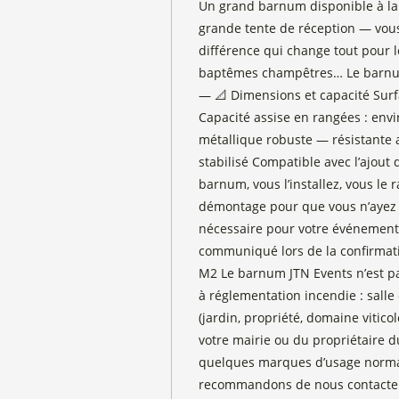
Un grand barnum disponible à la 
grande tente de réception — vous
différence qui change tout pour l
baptêmes champêtres… Le barnum 
— 📐 Dimensions et capacité Surfa
Capacité assise en rangées : env
métallique robuste — résistante a
stabilisé Compatible avec l’ajout 
barnum, vous l’installez, vous le
démontage pour que vous n’ayez rie
nécessaire pour votre événement 
communiqué lors de la confirmati
M2 Le barnum JTN Events n’est pas
à réglementation incendie : salle 
(jardin, propriété, domaine vitic
votre mairie ou du propriétaire du
quelques marques d’usage normal
recommandons de nous contacter 