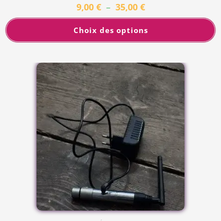
9,00
€
–
35,00
€
Choix des options