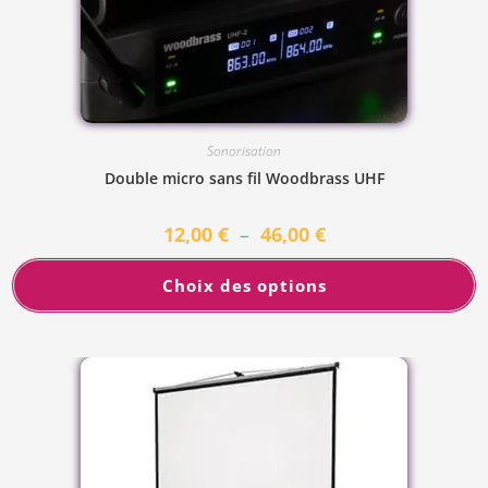
Sonorisation
Double micro sans fil Woodbrass UHF
12,00
€
–
46,00
€
Choix des options