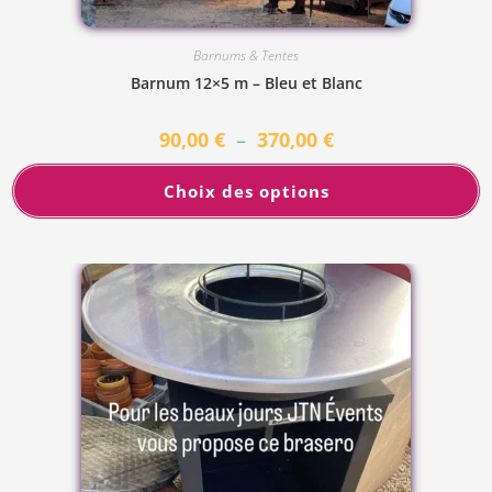
Barnums & Tentes
Barnum 12×5 m – Bleu et Blanc
90,00
€
–
370,00
€
Choix des options