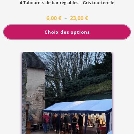
4 Tabourets de bar réglables – Gris tourterelle
6,00
€
–
23,00
€
Choix des options