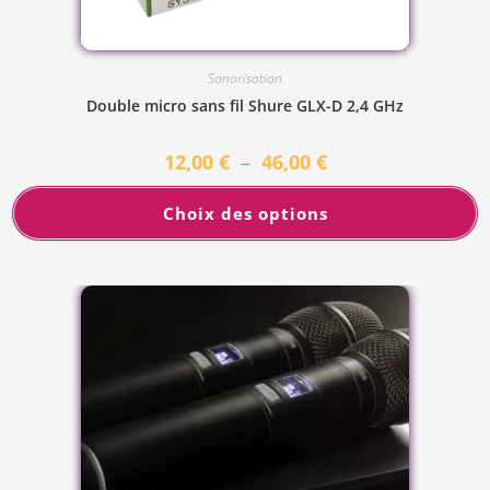
Sonorisation
Double micro sans fil Shure GLX-D 2,4 GHz
12,00
€
–
46,00
€
Choix des options